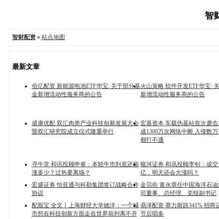
智财
智财配资
»
站点地图
最新文章
佰亿配资 新能源电池ETF华宝: 关于部分基
火山策略 软件开发ETF华宝:
金新增流动性服务商的公告
新增流动性服务商的公告
盛康优配 双汇肉类产业科技创新发展大会
宏基资本 车载伪基站首次袭
暨双汇研究院成立仪式隆重举行
成1300万次网络中断 入侵数万手
都打不通
寻牛堂 和讯投顾申睿：本轮牛市到底还能
银河证券 和讯投顾李钊：成交
涨多少？过热要离场？
亿，明天还会大涨吗？
宏盛证券 怡亚通与科勒集团签订战略合作
金贝街 黄永章任中国海洋石
协议
司董事、总经理、党组副书记
配股宝 全文丨上海财经大学姚洋：一个城
鼎泽配资 赛力斯跌341% 招商
市想在科技创新方面走在世界前列离不开
节后唱多