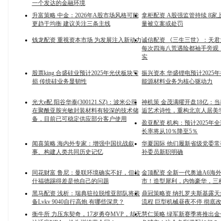
一个发达的金融环境
升富策略 中金：2026年A股市场风格可能
拿柜配资 A股强监管持续 8家
更趋于均衡 建议关注三条主线
量被立案或处罚
钱龙配资 重视资本市场 为发展注入新动力
诚信配资 《三生三世》：天
每次四海八荒遇险都袖手旁观
实
股票king 合盛硅业预计2025年光伏板块亏
振兴资本 华盛锂电预计2025
损 传统硅业务显韧性
能源材料业务为核心驱动力
光大e配 阳谷华泰(300121.SZ)：波米公司
神机策 金茂满曜开盘18亿：
在聚酰亚胺光敏封装材料有较深的技术储
逅艺术诗性，重构北京人居美
备，目前已可稳定供应部分客户使用
盈亚配资 机构：预计2025年全
长率将从10％降至5％
闻喜策略 海内外专家：增强中国抗战叙
华夏国际 他们履新省级党委
事、构建人类共同历史记忆
补委员新职明确
同花财富 鲁尼：曼联环境确实不好，但拉
金顶配资 全新一代奥迪A6海
什福德踢得差是他自己的问题
市！造型犀利，内饰豪华，三
黑马配资 浅析：瑞典驻拉脱维亚部队将装
鼎冠策略资 纳扎罗夫斯基露
备Lvkv 9040自行高炮 有哪些深意？
流程 巨型机械昼夜不停 彻底
衡牛所 力压东契奇，17岁勇夺MVP，却无
慧仁策略 绿军新赛季将推出