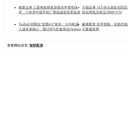
稳拿证券 三星电机研发连续光学变焦技
大福证券 14万余台老款召回后
术，小米等中国手机厂商或成首批受益者
款自带线充电宝20000 67W
TopBull 特斯拉“宏图4.0”发布：AI与机器
象泰配资 先导智能：全固态
人成未来核心，预计80%价值来自Optimus
方案服务商
查看网站首页:
智财配资