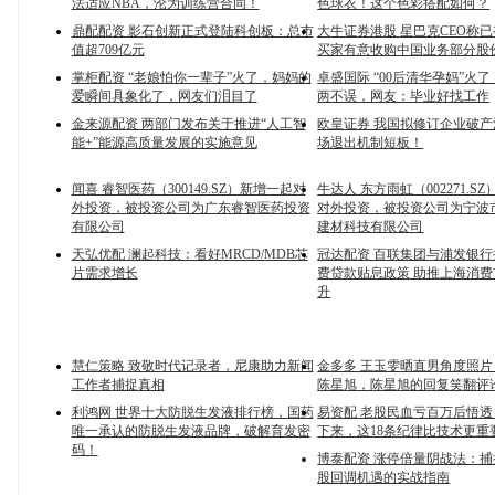
法适应NBA，沦为训练营合同！
色球衣！这个色彩搭配如何？
鼎配配资 影石创新正式登陆科创板：总市
大牛证券港股 星巴克CEO称
值超709亿元
买家有意收购中国业务部分股
掌柜配资 “老娘怕你一辈子”火了，妈妈的
卓盛国际 “00后清华孕妈”火
爱瞬间具象化了，网友们泪目了
两不误，网友：毕业好找工作
金来源配资 两部门发布关于推进“人工智
欧皇证券 我国拟修订企业破
能+”能源高质量发展的实施意见
场退出机制短板！
闻喜 睿智医药（300149.SZ）新增一起对
牛达人 东方雨虹（002271.S
外投资，被投资公司为广东睿智医药投资
对外投资，被投资公司为宁波
有限公司
建材科技有限公司
天弘优配 澜起科技：看好MRCD/MDB芯
冠达配资 百联集团与浦发银
片需求增长
费贷款贴息政策 助推上海消
升
慧仁策略 致敬时代记录者，尼康助力新闻
金多多 王玉雯晒直男角度照
工作者捕捉真相
陈星旭，陈星旭的回复笑翻评
利鸿网 世界十大防脱生发液排行榜，国药
易资配 老股民血亏百万后悟
唯一承认的防脱生发液品牌，破解育发密
下来，这18条纪律比技术更重
码！
博泰配资 涨停倍量阴战法：捕
股回调机遇的实战指南